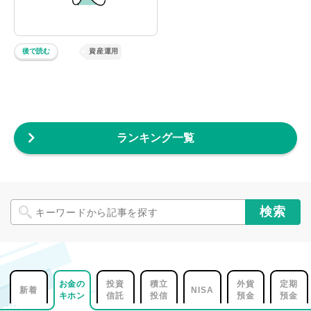
後で読む
資産運用
ランキング一覧
お金の
投資
積立
外貨
定期
新着
NISA
キホン
信託
投信
預金
預金