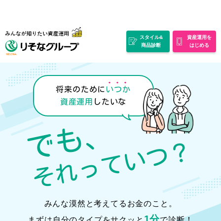
スタイル&
資産運用を
商品診断
はじめる
将来のために
いつか
資産運用
したいな
でも、
それっていつ？
みんな漠然と考えてるお金のこと。
1分
まずは自分のタイプを
サクッと
で診断！