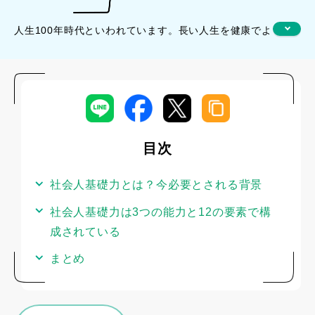
人生100年時代といわれています。長い人生を健康でよ
り豊かに生きるには、多くのお金が必要です。そのた
めには「お金を稼ぐ力」が不可欠ですが、必要なスキ
ルとして経済産業省は「社会人基礎力」を訴えていま
す。
では、社会人基礎力とはどのようなものなのでしょう
目次
か。ここでは人生100年時代を生き抜くための社会人基
礎力について解説します。
社会人基礎力とは？今必要とされる背景
社会人基礎力は3つの能力と12の要素で構
成されている
まとめ