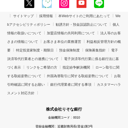
サイトマップ
採用情報
本Webサイトのご利用にあたって
We
bアクセシビリティポリシー
勧誘方針・預金誤認防止について
個人
情報の取扱いについて
加盟店情報の共同利用について
法人等のお客
さまの情報について
お客さま本位の業務運営
利益相反管理方針の概
要
特定投資家制度・期限日
預金保険制度
保険募集指針
電子
決済等代行業者との連携について
電子決済等代行業に係る銀行法に基
づく表示
リンクをご希望の方
指定紛争解決機関
ローン取引に関
する取組姿勢について
外国為替取引に関する取組姿勢について
お取
引時確認に関するお願い
銀行代理業者に関する事項
カスタマーハラ
スメント対応方針
株式会社りそな銀行
金融機関コード :
0010
登録金融機関 :
近畿財務局長(登金)第3号