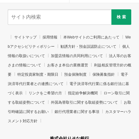
検 索
サイトマップ
採用情報
本Webサイトのご利用にあたって
We
bアクセシビリティポリシー
勧誘方針・預金誤認防止について
個人
情報の取扱いについて
加盟店情報の共同利用について
法人等のお客
さまの情報について
お客さま本位の業務運営
利益相反管理方針の概
要
特定投資家制度・期限日
預金保険制度
保険募集指針
電子
決済等代行業者との連携について
電子決済等代行業に係る銀行法に基
づく表示
リンクをご希望の方
指定紛争解決機関
ローン取引に関
する取組姿勢について
外国為替取引に関する取組姿勢について
お取
引時確認に関するお願い
銀行代理業者に関する事項
カスタマーハラ
スメント対応方針
株式会社りそな銀行