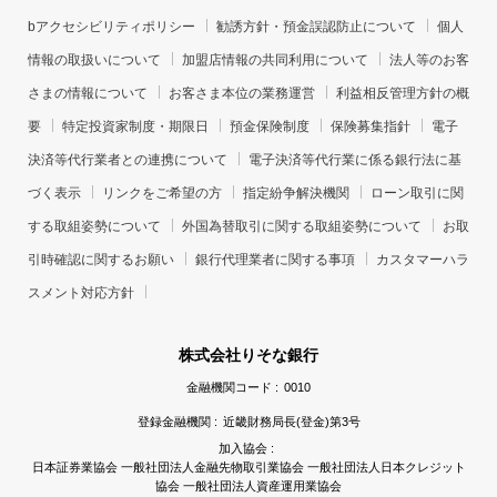
bアクセシビリティポリシー
勧誘方針・預金誤認防止について
個人
情報の取扱いについて
加盟店情報の共同利用について
法人等のお客
さまの情報について
お客さま本位の業務運営
利益相反管理方針の概
要
特定投資家制度・期限日
預金保険制度
保険募集指針
電子
決済等代行業者との連携について
電子決済等代行業に係る銀行法に基
づく表示
リンクをご希望の方
指定紛争解決機関
ローン取引に関
する取組姿勢について
外国為替取引に関する取組姿勢について
お取
引時確認に関するお願い
銀行代理業者に関する事項
カスタマーハラ
スメント対応方針
株式会社りそな銀行
金融機関コード :
0010
登録金融機関 :
近畿財務局長(登金)第3号
加入協会 :
日本証券業協会 一般社団法人金融先物取引業協会 一般社団法人日本クレジット
協会 一般社団法人資産運用業協会