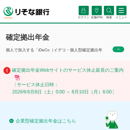
ログイン
店舗ATM
検索
メニュー
確定拠出年金
個人で加入する「iDeCo（イデコ・個人型確定拠出年
金）」と企業が導入する「企業型確定拠出年金」をご利
用中の方の各種お手続きや加入者サイトのログインはこ
確定拠出年金Webサイトのサービス休止延長のご案内
ちらから！またご検討中の方にも制度の基礎から運用の
方法まで、確定拠出年金に関する情報をわかりやすくご
〔サービス休止日時：
紹介！
2026年8月8日（土）0:00 ～ 8月10日（月）6:00〕
企業型確定拠出年金はこちら