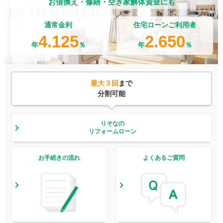
お借換え・修繕・空き家解体資金にも
通常金利
住宅ローンご利用者
4.125
2.650
年
％
年
％
最大３回
まで
分割可能
りそなの
リフォームローン
お手続きの流れ
よくあるご質問