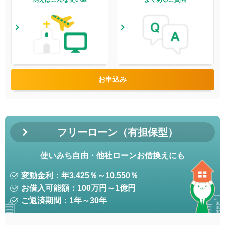
お申込み
フリーローン（有担保型）
使いみち自由・他社ローンお借換えにも
変動金利：年
3.425
％～
10.550
％
お借入可能額：100万円～1億円
ご返済期間：1年～30年