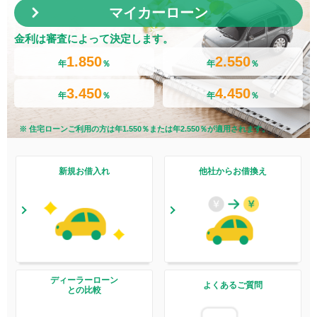
マイカーローン
金利は審査によって決定します。
1.850
2.550
年
％
年
％
3.450
4.450
年
％
年
％
※ 住宅ローンご利用の方は年
1.550
％または年
2.550
％が適用されます。
新規お借入れ
他社からお借換え
ディーラーローン
よくあるご質問
との比較