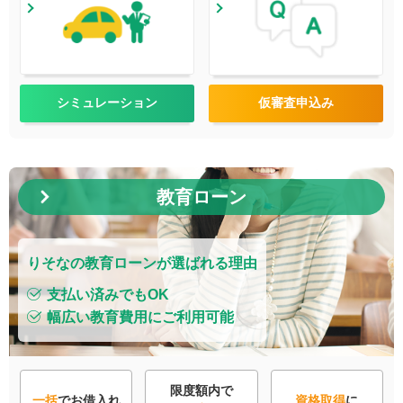
シミュレーション
仮審査申込み
教育ローン
りそなの教育ローンが選ばれる理由
支払い済みでもOK
幅広い教育費用にご利用可能
限度額内で
一括
でお借入れ
資格取得
に