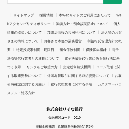
サイトマップ
採用情報
本Webサイトのご利用にあたって
We
bアクセシビリティポリシー
勧誘方針・預金誤認防止について
個人
情報の取扱いについて
加盟店情報の共同利用について
法人等のお客
さまの情報について
お客さま本位の業務運営
利益相反管理方針の概
要
特定投資家制度・期限日
預金保険制度
保険募集指針
電子
決済等代行業者との連携について
電子決済等代行業に係る銀行法に基
づく表示
リンクをご希望の方
指定紛争解決機関
ローン取引に関
する取組姿勢について
外国為替取引に関する取組姿勢について
お取
引時確認に関するお願い
銀行代理業者に関する事項
カスタマーハラ
スメント対応方針
株式会社りそな銀行
金融機関コード :
0010
登録金融機関 :
近畿財務局長(登金)第3号