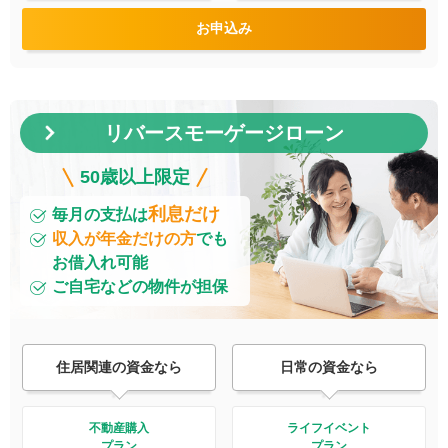
お申込み
リバースモーゲージローン
50歳以上限定
利息だけ
毎月の支払は
収入が年金だけの方
でも
お借入れ可能
ご自宅などの物件が担保
住居関連の資金なら
日常の資金なら
不動産購入
ライフイベント
プラン
プラン