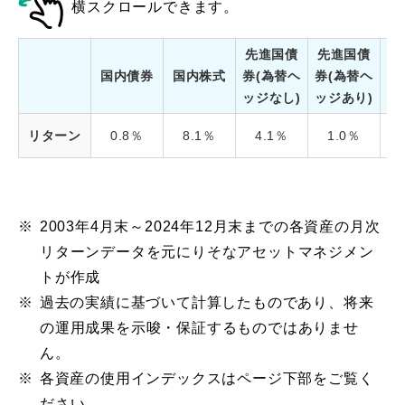
横スクロールできます。
先進国債
先進国債
国内債券
国内株式
券(為替ヘ
券(為替ヘ
ッジなし)
ッジあり)
リターン
0.8％
8.1％
4.1％
1.0％
1
※
2003年4月末～2024年12月末までの各資産の月次
リターンデータを元にりそなアセットマネジメン
トが作成
※
過去の実績に基づいて計算したものであり、将来
の運用成果を示唆・保証するものではありませ
ん。
※
各資産の使用インデックスはページ下部をご覧く
ださい。