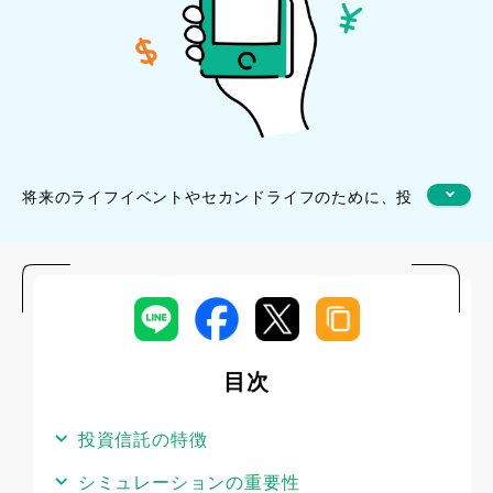
将来のライフイベントやセカンドライフのために、投
資信託で資産運用を始めたいという方は多いのではな
いでしょうか。しかし、いざ始めようと思っても、将
来どのくらいの金額になるのか予想できず、なかなか
初めの一歩が踏み出せないという方も多いかと思いま
す。そんな時は、一度簡単なシミュレーションを行っ
てみましょう。この記事では、シミュレーションを行
目次
う重要性、シミュレーションを行う3ステップ、そして
具体的な例を紹介します。
投資信託の特徴
※本記事記載の内容はあくまで一定の利回りで毎年運
用できたと仮定したものであり、将来の運用成果を示
シミュレーションの重要性