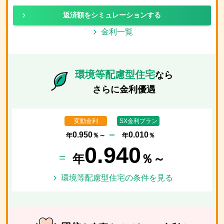
返済額をシミュレーションする
金利一覧
環境等配慮型住宅
なら
さらに金利優遇
変動金利
SX金利プラン
0.950
0.010
年
％～
年
％
0.940
年
％～
環境等配慮型住宅の条件を見る