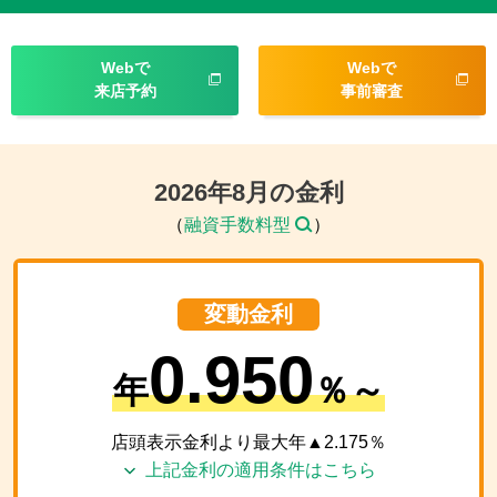
Webで
Webで
来店予約
事前審査
2026
年
8
月の金利
（
融資手数料型
）
変動金利
0.950
年
％～
店頭表示金利より最大年▲
2.175
％
上記金利の適用条件はこちら