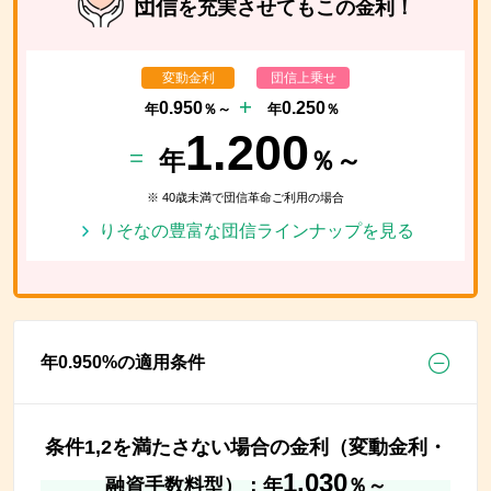
団信
を充実させても
この金利！
変動金利
団信上乗せ
0.950
0.250
年
％～
年
％
1.200
年
％～
※ 40歳未満で団信革命ご利用の場合
りそなの豊富な団信ラインナップを見る
年
0.950
%の適用条件
条件1,2を満たさない場合の金利（変動金利・
1.030
融資手数料型）：年
％～