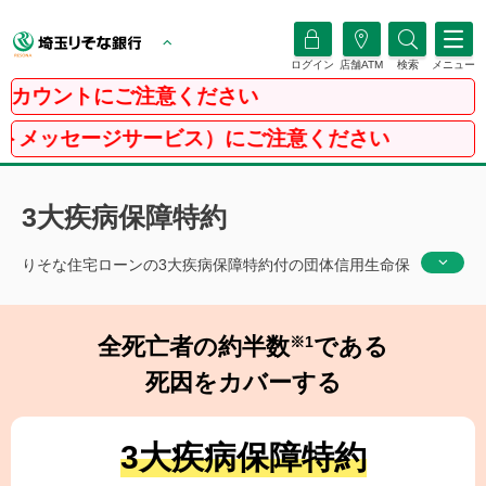
ログイン
店舗ATM
検索
メニュー
トにご注意ください
ジサービス）にご注意ください
3大疾病保障特約
りそな住宅ローンの3大疾病保障特約付の団体信用生命保
険（団信）は、3大疾病（所定のがん、急性心筋梗塞・脳
卒中による所定の状態）に該当した場合、住宅ローン残
全死亡者の約半数
※1
である
高が0円になる特約付きの住宅ローンです。
死因をカバーする
3大疾病保障特約