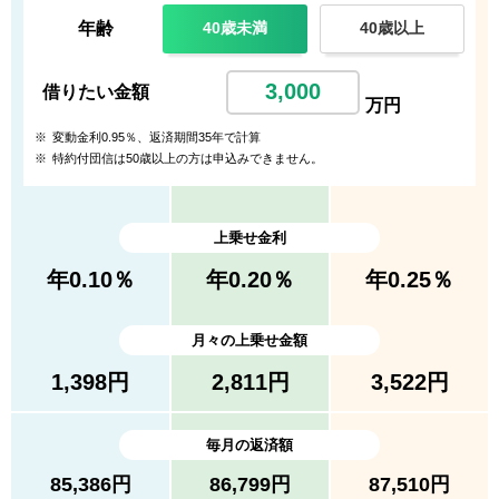
年齢
40歳未満
40歳以上
借りたい金額
万円
※
変動金利
0.95
％、返済期間
35
年で計算
※
特約付団信は50歳以上の方は申込みできません。
上乗せ金利
年
0.10
％
年
0.20
％
年
0.25
％
月々の上乗せ金額
1,398
円
2,811
円
3,522
円
毎月の返済額
85,386
円
86,799
円
87,510
円