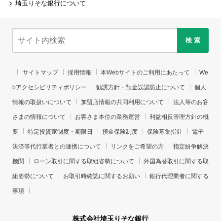
埼玉りそな銀行について
検 索
サイトマップ
採用情報
本Webサイトのご利用にあたって
We
bアクセシビリティポリシー
勧誘方針・預金誤認防止について
個人
情報の取扱いについて
加盟店情報の共同利用について
法人等のお客
さまの情報について
お客さま本位の業務運営
利益相反管理方針の概
要
特定投資家制度・期限日
預金保険制度
保険募集指針
電子
決済等代行業者との連携について
リンクをご希望の方
指定紛争解決
機関
ローン取引に関する取組姿勢について
外国為替取引に関する取
組姿勢について
お取引時確認に関するお願い
銀行代理業者に関する
事項
株式会社埼玉りそな銀行