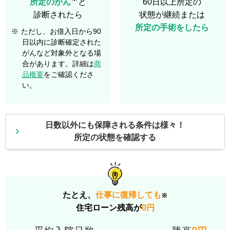
所定のがん
と
60日以上所定の
診断されたら
状態が継続または
所定の手術をしたら
※
ただし、お借入日から90
日以内に診断確定された
がんなど対象外となる場
合があります。詳細は
商
品概要
をご確認くださ
い。
日数以外にも保障される条件は様々！
所定の状態を確認する
たとえ、
仕事に復帰しても
※
住宅ローン残高が
0円