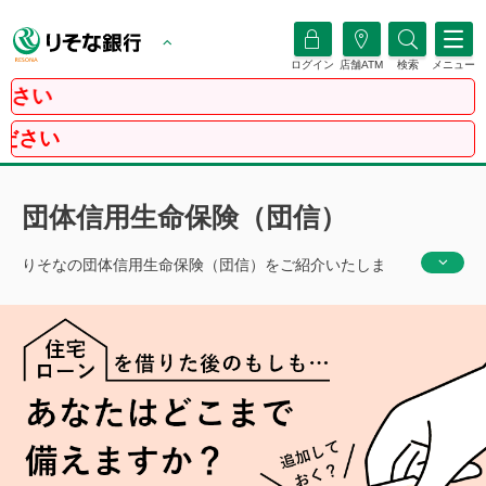
ログイン
店舗ATM
検索
メニュー
【重
【7月31
団体信用生命保険（団信）
りそなの団体信用生命保険（団信）をご紹介いたしま
す。りそなは所定のがんのみをカバーする特約（がん保
障特約）から3大疾病（所定のがん、急性心筋梗塞・脳卒
中による所定の状態）はもちろん、病気やケガによる所
定の状態・所定の要介護状態など、様々なリスクをカバ
ーする特約（団信革命）まであなたにあった保障タイプ
が選べます。