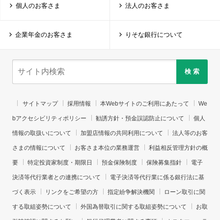
個人のお客さま
法人のお客さま
企業年金のお客さま
りそな銀行について
検 索
サイトマップ
採用情報
本Webサイトのご利用にあたって
We
bアクセシビリティポリシー
勧誘方針・預金誤認防止について
個人
情報の取扱いについて
加盟店情報の共同利用について
法人等のお客
さまの情報について
お客さま本位の業務運営
利益相反管理方針の概
要
特定投資家制度・期限日
預金保険制度
保険募集指針
電子
決済等代行業者との連携について
電子決済等代行業に係る銀行法に基
づく表示
リンクをご希望の方
指定紛争解決機関
ローン取引に関
する取組姿勢について
外国為替取引に関する取組姿勢について
お取