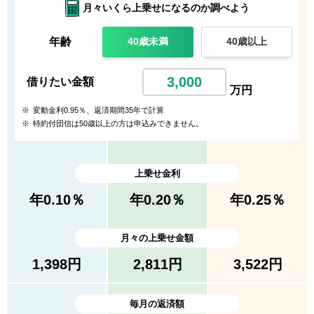
月々いくら上乗せになるのか調べよう
年齢
40歳未満
40歳以上
借りたい金額
万円
※
変動金利
0.95
％、返済期間
35
年で計算
※
特約付団信は50歳以上の方は申込みできません。
上乗せ金利
年
0.10
％
年
0.20
％
年
0.25
％
月々の上乗せ金額
1,398
円
2,811
円
3,522
円
毎月の返済額