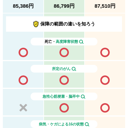
85,386
円
86,799
円
87,510
円
保障の範囲の違いを知ろう
死亡・
高度障害状態
所定のがん
急性心筋梗塞・脳卒中
病気・ケガによる16の状態