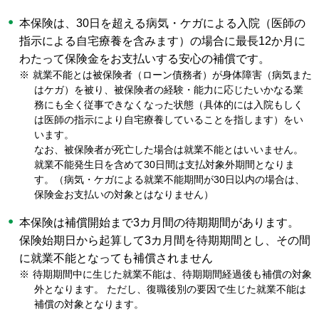
本保険は、30日を超える病気・ケガによる入院（医師の
指示による自宅療養を含みます）の場合に最長12か月に
わたって保険金をお支払いする安心の補償です。
※
就業不能とは被保険者（ローン債務者）が身体障害（病気また
はケガ）を被り、被保険者の経験・能力に応じたいかなる業
務にも全く従事できなくなった状態（具体的には入院もしく
は医師の指示により自宅療養していることを指します）をい
います。
なお、被保険者が死亡した場合は就業不能とはいいません。
就業不能発生日を含めて30日間は支払対象外期間となりま
す。（病気・ケガによる就業不能期間が30日以内の場合は、
保険金お支払いの対象とはなりません）
本保険は補償開始まで3カ月間の待期期間があります。
保険始期日から起算して3カ月間を待期期間とし、その間
に就業不能となっても補償されません
※
待期期間中に生じた就業不能は、待期期間経過後も補償の対象
外となります。 ただし、復職後別の要因で生じた就業不能は
補償の対象となります。