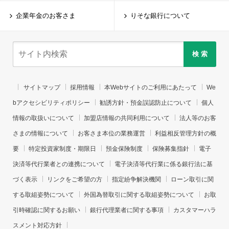
企業年金のお客さま
りそな銀行について
検 索
サイトマップ
採用情報
本Webサイトのご利用にあたって
We
bアクセシビリティポリシー
勧誘方針・預金誤認防止について
個人
情報の取扱いについて
加盟店情報の共同利用について
法人等のお客
さまの情報について
お客さま本位の業務運営
利益相反管理方針の概
要
特定投資家制度・期限日
預金保険制度
保険募集指針
電子
決済等代行業者との連携について
電子決済等代行業に係る銀行法に基
づく表示
リンクをご希望の方
指定紛争解決機関
ローン取引に関
する取組姿勢について
外国為替取引に関する取組姿勢について
お取
引時確認に関するお願い
銀行代理業者に関する事項
カスタマーハラ
スメント対応方針