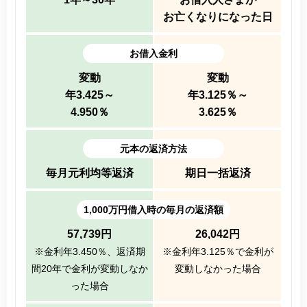
お亡くなりになった日
お借入金利
変動
変動
年
3.425
～
年
3.125
％～
4.950
％
3.625
％
元本の返済方法
毎月元利均等返済
期日一括返済
1,000万円借入時の毎月の返済額
57,739
円
26,042
円
※金利年
3.450
％、返済期
※金利年
3.125
％で金利が
間20年で金利が変動しなか
変動しなかった場合
った場合