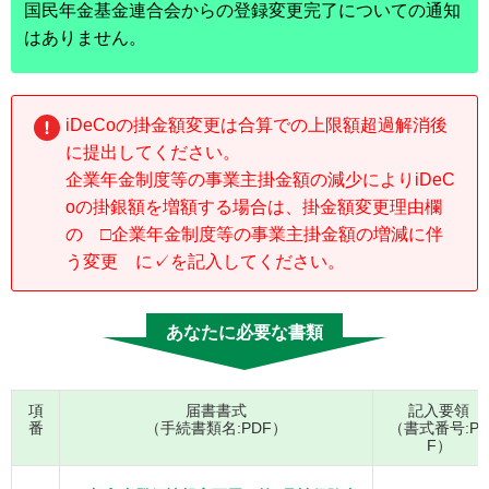
国民年金基金連合会からの登録変更完了についての通知
はありません。
iDeCoの掛金額変更は合算での上限額超過解消後
に提出してください。
企業年金制度等の事業主掛金額の減少によりiDeC
oの掛銀額を増額する場合は、掛金額変更理由欄
の □企業年金制度等の事業主掛金額の増減に伴
う変更 に✓を記入してください。
あなたに必要な書類
項
届書書式
記入要領
番
（手続書類名:PDF）
（書式番号:P
F）