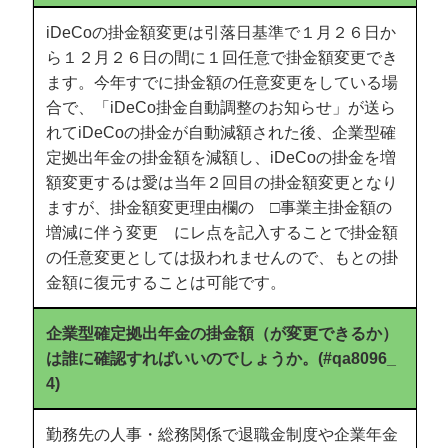
iDeCoの掛金額変更は引落日基準で１月２６日か
ら１２月２６日の間に１回任意で掛金額変更でき
ます。今年すでに掛金額の任意変更をしている場
合で、「iDeCo掛金自動調整のお知らせ」が送ら
れてiDeCoの掛金が自動減額された後、企業型確
定拠出年金の掛金額を減額し、iDeCoの掛金を増
額変更するは愛は当年２回目の掛金額変更となり
ますが、掛金額変更理由欄の □事業主掛金額の
増減に伴う変更 にレ点を記入することで掛金額
の任意変更としては扱われませんので、もとの掛
金額に復元することは可能です。
企業型確定拠出年金の掛金額（が変更できるか）
は誰に確認すればいいのでしょうか。(#qa8096_
4)
勤務先の人事・総務関係で退職金制度や企業年金