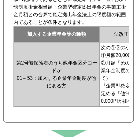
他制度掛金相当額・企業型確定拠出年金の事業主掛
金月額との合算で確定拠出年金法上の限度額の範囲
内であることが条件となります。
加入する企業年金等の種類
法改正後の
次の①②の小さ
①月額20,000円
第2号被保険者のうち他年金区分コー
②月額「55,0
ドが
業年金制度の定
01～53：加入する企業年金制度が他
て）
にある方
『企業型確定拠
定める「他制度掛
0,000円が掛