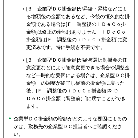
[Ｂ 企業型ＤＣ掛金額]が昇給・昇格などによ
る増額後の金額であるなど、今後の恒久的な掛
金額である場合は[Ｆ 調整後のｉＤｅＣｏ掛
金額]は修正の余地はありません。ｉＤｅＣｏ
掛金額は[Ｆ 調整後のｉＤｅＣｏ掛金額]に変
更済みです。特に手続き不要です。
[Ｂ 企業型ＤＣ掛金額]が給与選択制掛金の任
意変更などにより随意変更できる場合や調整金
など一時的な要因による場合は、企業型ＤＣ掛
金額 の調整が終了し従前の掛金額に戻った
後、[Ｆ 調整後のｉＤｅＣｏ掛金額]を[Ｄ ｉ
ＤｅＣｏ掛金額（調整前）]に戻すことができ
ます。
企業型ＤＣ掛金額の増額がどのような要因によるの
かは、勤務先の企業型ＤＣ担当者へご確認くださ
い。