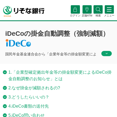
ログイン
店舗ATM
検索
メニュー
iDeCoの掛金自動調整（強制減額）
国民年金基金連合会から「企業年金等の掛金額変更によ
るｉＤｅＣｏ掛金自動調整のお知らせ」が届き、掛金が
自動減額されると通知を受けた方へのご案内です。
1.「企業型確定拠出年金等の掛金額変更によるiDeCo掛
金自動調整のお知らせ」とは
2.なぜ掛金が減額されるの?
3.どうしたらいいの？
4.iDeCo書類の送付先
5.iDeCo問い合わせ