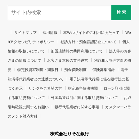
検 索
サイトマップ
採用情報
本Webサイトのご利用にあたって
We
bアクセシビリティポリシー
勧誘方針・預金誤認防止について
個人
情報の取扱いについて
加盟店情報の共同利用について
法人等のお客
さまの情報について
お客さま本位の業務運営
利益相反管理方針の概
要
特定投資家制度・期限日
預金保険制度
保険募集指針
電子
決済等代行業者との連携について
電子決済等代行業に係る銀行法に基
づく表示
リンクをご希望の方
指定紛争解決機関
ローン取引に関
する取組姿勢について
外国為替取引に関する取組姿勢について
お取
引時確認に関するお願い
銀行代理業者に関する事項
カスタマーハラ
スメント対応方針
株式会社りそな銀行