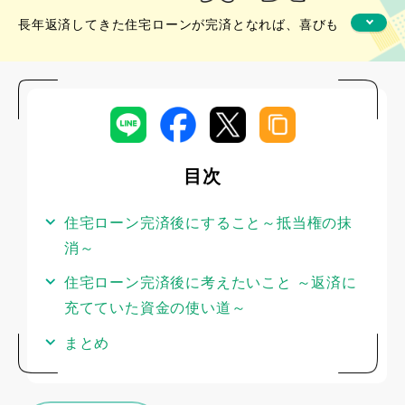
長年返済してきた住宅ローンが完済となれば、喜びも
ひとしお。その分を何に使おうかと夢も膨らむのでは
ないでしょうか。しかし、必要な手続きをうっかり怠
ると後々面倒なことになる可能性もあります。まずは
手続きをしっかり行うことが重要です。
そのうえで、これまで返済に充ててきた資金をどう使
目次
うべきかじっくり考えてみてはいかがでしょうか。余
裕が出た分つい使いすぎてしまう、といったことを防
住宅ローン完済後にすること～抵当権の抹
ぐためには積み立て方式の金融商品の利用などが考え
消～
られます。
住宅ローン完済後に考えたいこと ～返済に
充てていた資金の使い道～
まとめ