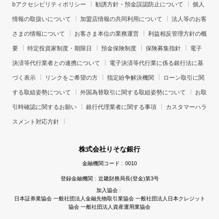
bアクセシビリティポリシー
勧誘方針・預金誤認防止について
個人
情報の取扱いについて
加盟店情報の共同利用について
法人等のお客
さまの情報について
お客さま本位の業務運営
利益相反管理方針の概
要
特定投資家制度・期限日
預金保険制度
保険募集指針
電子
決済等代行業者との連携について
電子決済等代行業に係る銀行法に基
づく表示
リンクをご希望の方
指定紛争解決機関
ローン取引に関
する取組姿勢について
外国為替取引に関する取組姿勢について
お取
引時確認に関するお願い
銀行代理業者に関する事項
カスタマーハラ
スメント対応方針
株式会社りそな銀行
金融機関コード :
0010
登録金融機関 :
近畿財務局長(登金)第3号
加入協会 :
日本証券業協会 一般社団法人金融先物取引業協会 一般社団法人日本クレジット
協会 一般社団法人資産運用業協会