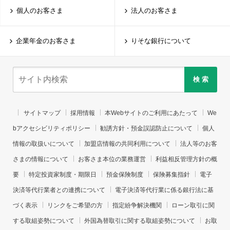
個人のお客さま
法人のお客さま
企業年金のお客さま
りそな銀行について
検 索
サイトマップ
採用情報
本Webサイトのご利用にあたって
We
bアクセシビリティポリシー
勧誘方針・預金誤認防止について
個人
情報の取扱いについて
加盟店情報の共同利用について
法人等のお客
さまの情報について
お客さま本位の業務運営
利益相反管理方針の概
要
特定投資家制度・期限日
預金保険制度
保険募集指針
電子
決済等代行業者との連携について
電子決済等代行業に係る銀行法に基
づく表示
リンクをご希望の方
指定紛争解決機関
ローン取引に関
する取組姿勢について
外国為替取引に関する取組姿勢について
お取