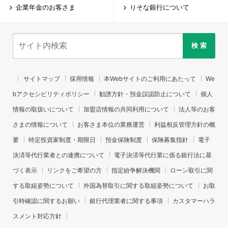
企業年金のお客さま
りそな銀行について
検 索
サイトマップ
採用情報
本Webサイトのご利用にあたって
We
bアクセシビリティポリシー
勧誘方針・預金誤認防止について
個人
情報の取扱いについて
加盟店情報の共同利用について
法人等のお客
さまの情報について
お客さま本位の業務運営
利益相反管理方針の概
要
特定投資家制度・期限日
預金保険制度
保険募集指針
電子
決済等代行業者との連携について
電子決済等代行業に係る銀行法に基
づく表示
リンクをご希望の方
指定紛争解決機関
ローン取引に関
する取組姿勢について
外国為替取引に関する取組姿勢について
お取
引時確認に関するお願い
銀行代理業者に関する事項
カスタマーハラ
スメント対応方針