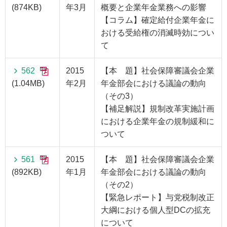
(874KB)
年3月
概要と企業年金業務への影響
【コラム】確定給付企業年金に
おける受給権の消滅時効につい
て
562
2015
【本 題】社会保障審議会企業
(1.04MB)
年2月
年金部会における議論の動向
（その3）
【補足解説】規制改革実施計画
における企業年金の規制緩和に
ついて
561
2015
【本 題】社会保障審議会企業
(892KB)
年1月
年金部会における議論の動向
（その2）
【緊急レポート】与党税制改正
大綱における個人型DCの拡充
について