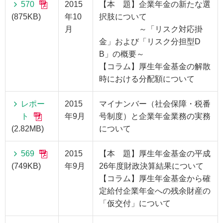
570
2015
【本 題】企業年金の新たな選
(875KB)
年10
択肢について
月
～「リスク対応掛
金」および「リスク分担型D
B」の概要～
【コラム】厚生年金基金の解散
時における分配額について
レポー
2015
マイナンバー（社会保障・税番
ト
年9月
号制度）と企業年金業務の実務
(2.82MB)
について
569
2015
【本 題】厚生年金基金の平成
(749KB)
年9月
26年度財政決算結果について
【コラム】厚生年金基金から確
定給付企業年金への残余財産の
「仮交付」について