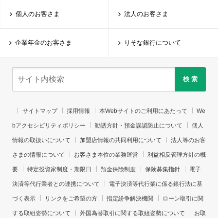
個人のお客さま
法人のお客さま
企業年金のお客さま
りそな銀行について
検 索
サイトマップ
採用情報
本Webサイトのご利用にあたって
We
bアクセシビリティポリシー
勧誘方針・預金誤認防止について
個人
情報の取扱いについて
加盟店情報の共同利用について
法人等のお客
さまの情報について
お客さま本位の業務運営
利益相反管理方針の概
要
特定投資家制度・期限日
預金保険制度
保険募集指針
電子
決済等代行業者との連携について
電子決済等代行業に係る銀行法に基
づく表示
リンクをご希望の方
指定紛争解決機関
ローン取引に関
する取組姿勢について
外国為替取引に関する取組姿勢について
お取