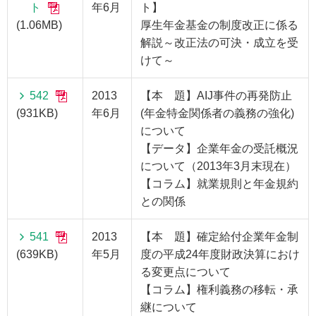
ト
年6月
ト】
(1.06MB)
厚生年金基金の制度改正に係る
解説～改正法の可決・成立を受
けて～
542
2013
【本 題】AIJ事件の再発防止
(931KB)
年6月
(年金特金関係者の義務の強化)
について
【データ】企業年金の受託概況
について（2013年3月末現在）
【コラム】就業規則と年金規約
との関係
541
2013
【本 題】確定給付企業年金制
(639KB)
年5月
度の平成24年度財政決算におけ
る変更点について
【コラム】権利義務の移転・承
継について