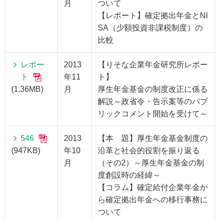
月
ついて
【レポート】確定拠出年金とNI
SA（少額投資非課税制度）の
比較
レポー
2013
【りそな企業年金研究所レポー
ト
年11
ト】
(1.36MB)
月
厚生年金基金の制度改正に係る
解説～政省令・告示案等のパブ
リックコメント開始を受けて～
546
2013
【本 題】厚生年金基金制度の
(947KB)
年10
沿革と社会的役割を振り返る
月
（その2）～厚生年金基金の制
度創設時の経緯～
【コラム】確定給付企業年金か
ら確定拠出年金への移行事務に
ついて