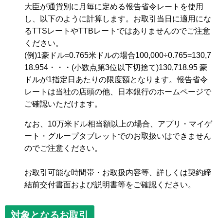
大臣が通貨別に月毎に定める報告省令レートを使用
し、以下のように計算します。お取引当日に適用にな
るTTSレートやTTBレートではありませんのでご注意
ください。
(例)1豪ドル=0.765米ドルの場合100,000÷0.765=130,7
18.954・・・(小数点第3位以下切捨て)130,718.95 豪
ドルが1指定日あたりの限度額となります。報告省令
レートは当社の店頭の他、日本銀行のホームページで
ご確認いただけます。
なお、10万米ドル相当額以上の場合、アプリ・マイゲ
ート・グループタブレットでのお取扱いはできません
のでご注意ください。
お取引可能な時間帯・お取扱内容等、詳しくは契約締
結前交付書面および説明書等をご確認ください。
対象となるお取引