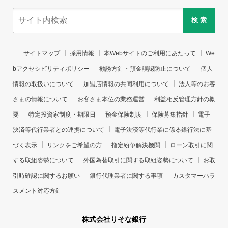
検 索
サイトマップ
採用情報
本Webサイトのご利用にあたって
We
bアクセシビリティポリシー
勧誘方針・預金誤認防止について
個人
情報の取扱いについて
加盟店情報の共同利用について
法人等のお客
さまの情報について
お客さま本位の業務運営
利益相反管理方針の概
要
特定投資家制度・期限日
預金保険制度
保険募集指針
電子
決済等代行業者との連携について
電子決済等代行業に係る銀行法に基
づく表示
リンクをご希望の方
指定紛争解決機関
ローン取引に関
する取組姿勢について
外国為替取引に関する取組姿勢について
お取
引時確認に関するお願い
銀行代理業者に関する事項
カスタマーハラ
スメント対応方針
株式会社りそな銀行