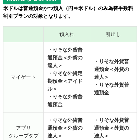
米ドルは普通預金かつ預入（円⇒米ドル）のみ為替手数料
割引プランの対象となります。
預入れ
引出し
・りそな外貨普
通預金＜外貨の
・りそな外貨普
達人＞
通預金＜外貨の
・りそな外貨定
マイゲート
達人＞
期預金＜アイド
・りそな外貨普
ル＞
通預金
・りそな外貨普
通預金
・りそな外貨普
・りそな外貨普
アプリ
通預金＜外貨の
通預金＜外貨の
グループタブ
達人＞
達人＞