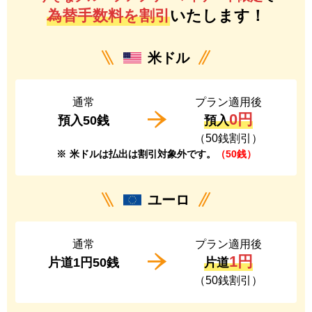
為替手数料を割引
いたします！
米ドル
通常
プラン適用後
0円
預入50銭
預入
（50銭割引）
※
米ドルは払出は割引対象外です。
（50銭）
ユーロ
通常
プラン適用後
1円
片道1円50銭
片道
（50銭割引）