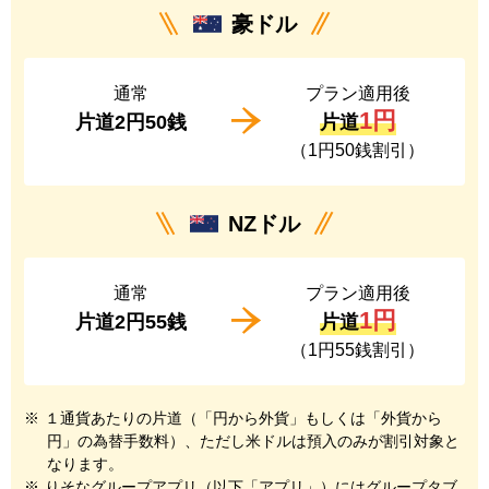
豪ドル
通常
プラン適用後
1円
片道2円50銭
片道
（1円50銭割引）
NZドル
通常
プラン適用後
1円
片道2円55銭
片道
（1円55銭割引）
※
１通貨あたりの片道（「円から外貨」もしくは「外貨から
円」の為替手数料）、ただし米ドルは預入のみが割引対象と
なります。
※
りそなグループアプリ（以下「アプリ」）にはグループタブ