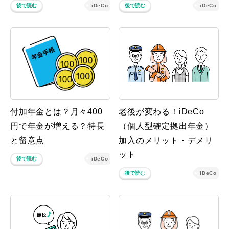
後で読む
iDeCo
後で読む
iDeCo
付加年金とは？月々400
老後が変わる！iDeCo
円で年金が増える？特長
（個人型確定拠出年金）
と留意点
加入のメリット・デメリ
ット
後で読む
iDeCo
後で読む
iDeCo