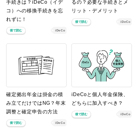
手続きは？iDeCo（イデ
るの？必要な手続きとメ
コ）への移換手続きを忘
リット・デメリット
れずに！
後で読む
iDeCo
後で読む
iDeCo
確定拠出年金は掛金の積
iDeCoと個人年金保険、
み立てだけではNG？年末
どちらに加入すべき？
調整と確定申告の方法
後で読む
iDeCo
後で読む
iDeCo