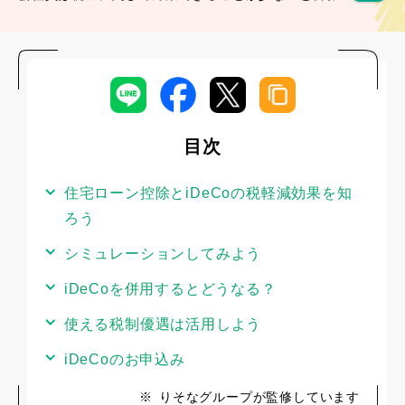
れていますが、それでも生命保険料控除や住宅ローン
控除、iDeCoなど、税金を軽減できる制度はいくつか
あります。税金について勉強されている方なら、これ
らの制度を複数活用されているかもしれません。今回
は、iDeCoと住宅ローン控除を組み合わせた場合につ
いて税負担軽減効果をシミュレーションしてみまし
目次
た。
住宅ローン控除とiDeCoの税軽減効果を知
ろう
シミュレーションしてみよう
iDeCoを併用するとどうなる？
使える税制優遇は活用しよう
iDeCoのお申込み
※
りそなグループが監修しています