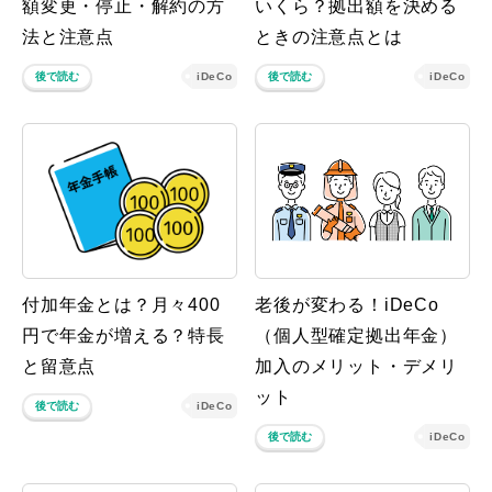
額変更・停止・解約の方
いくら？拠出額を決める
法と注意点
ときの注意点とは
後で読む
iDeCo
後で読む
iDeCo
付加年金とは？月々400
老後が変わる！iDeCo
円で年金が増える？特長
（個人型確定拠出年金）
と留意点
加入のメリット・デメリ
ット
後で読む
iDeCo
後で読む
iDeCo