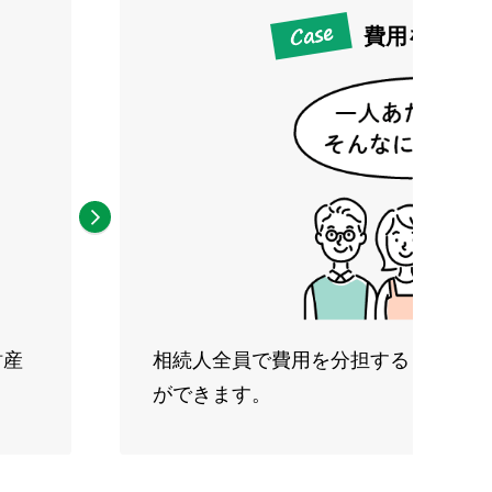
費用を分担
財産
相続人全員で費用を分担すると、1人
ができます。