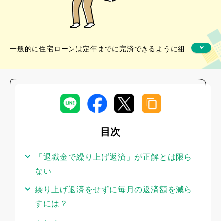
一般的に住宅ローンは定年までに完済できるように組
むのが理想的とされています。しかし、マイホームの
取得時期が遅い場合や、退職金での完済を見込んで長
めの返済期間を設定した場合など、定年後も住宅ロー
ンが残っているケースがあります。
近年では定年後に再雇用で働く人も増えていますが、
収入は減ることが多いため、月々の住宅ローン返済が
目次
負担に感じられることも。完全リタイアして年金生活
に入ればなおさらでしょう。
「退職金で繰り上げ返済」が正解とは限ら
一方、退職金で住宅ローンを完済すれば、月々の返済
ない
はなくなりますが、手元の資金が減ることに不安を感
じるという方も多いのではないでしょうか。
繰り上げ返済をせずに毎月の返済額を減ら
このように何かと悩ましい定年後の住宅ローンについ
すには？
て考えます。