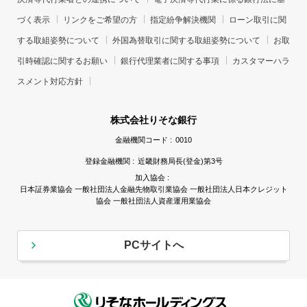
づく表示
リンクをご希望の方
指定紛争解決機関
ローン取引に関
する取組姿勢について
外国為替取引に関する取組姿勢について
お取
引時確認に関するお願い
銀行代理業者に関する事項
カスタマーハラ
スメント対応方針
株式会社りそな銀行
金融機関コード :
0010
登録金融機関 :
近畿財務局長(登金)第3号
加入協会 :
日本証券業協会 一般社団法人金融先物取引業協会 一般社団法人日本クレジット
協会 一般社団法人資産運用業協会
PCサイトへ