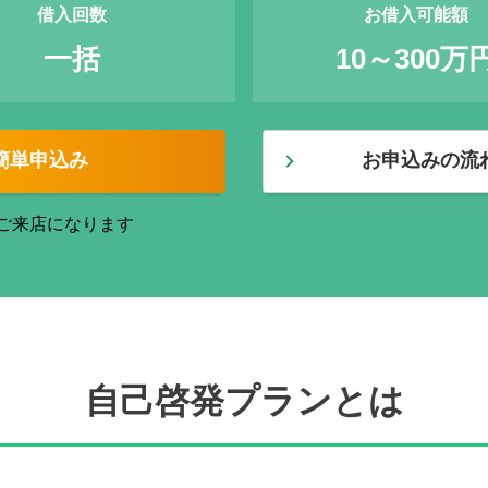
借入回数
お借入可能額
一括
10～300万
で簡単申込み
お申込みの流
ご来店になります
自己啓発プランとは