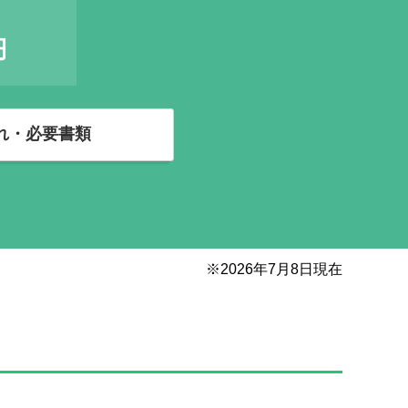
円
れ・必要書類
※
2026
年
7
月
8
日現在