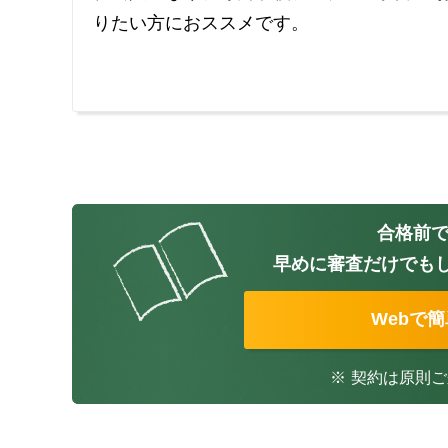
りたい方におススメです。
合格前で
早めに審査だけでも
Webで
※
契約は原則ご