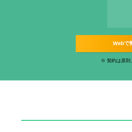
Web
※
契約は原則