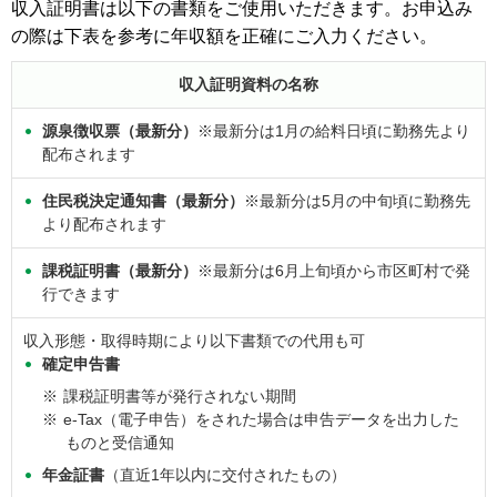
収入証明書は以下の書類をご使用いただきます。お申込み
の際は下表を参考に年収額を正確にご入力ください。
収入証明資料の名称
源泉徴収票（最新分）
※最新分は1月の給料日頃に勤務先より
配布されます
住民税決定通知書（最新分）
※最新分は5月の中旬頃に勤務先
より配布されます
課税証明書（最新分）
※最新分は6月上旬頃から市区町村で発
行できます
収入形態・取得時期により以下書類での代用も可
確定申告書
※
課税証明書等が発行されない期間
※
e-Tax（電子申告）をされた場合は申告データを出力した
ものと受信通知
年金証書
（直近1年以内に交付されたもの）