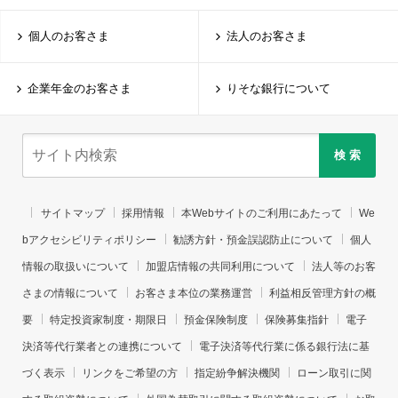
個人のお客さま
法人のお客さま
企業年金のお客さま
りそな銀行について
検 索
サイトマップ
採用情報
本Webサイトのご利用にあたって
We
bアクセシビリティポリシー
勧誘方針・預金誤認防止について
個人
情報の取扱いについて
加盟店情報の共同利用について
法人等のお客
さまの情報について
お客さま本位の業務運営
利益相反管理方針の概
要
特定投資家制度・期限日
預金保険制度
保険募集指針
電子
決済等代行業者との連携について
電子決済等代行業に係る銀行法に基
づく表示
リンクをご希望の方
指定紛争解決機関
ローン取引に関