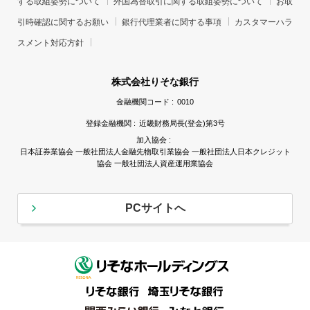
する取組姿勢について
外国為替取引に関する取組姿勢について
お取
引時確認に関するお願い
銀行代理業者に関する事項
カスタマーハラ
スメント対応方針
株式会社りそな銀行
金融機関コード :
0010
登録金融機関 :
近畿財務局長(登金)第3号
加入協会 :
日本証券業協会 一般社団法人金融先物取引業協会 一般社団法人日本クレジット
協会 一般社団法人資産運用業協会
PCサイトへ