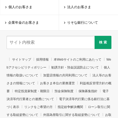
個人のお客さま
法人のお客さま
企業年金のお客さま
りそな銀行について
検 索
サイトマップ
採用情報
本Webサイトのご利用にあたって
We
bアクセシビリティポリシー
勧誘方針・預金誤認防止について
個人
情報の取扱いについて
加盟店情報の共同利用について
法人等のお客
さまの情報について
お客さま本位の業務運営
利益相反管理方針の概
要
特定投資家制度・期限日
預金保険制度
保険募集指針
電子
決済等代行業者との連携について
電子決済等代行業に係る銀行法に基
づく表示
リンクをご希望の方
指定紛争解決機関
ローン取引に関
する取組姿勢について
外国為替取引に関する取組姿勢について
お取