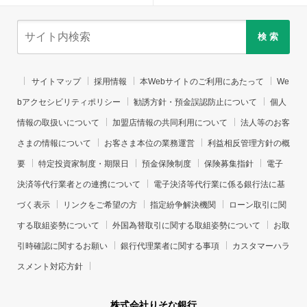
検 索
サイトマップ
採用情報
本Webサイトのご利用にあたって
We
bアクセシビリティポリシー
勧誘方針・預金誤認防止について
個人
情報の取扱いについて
加盟店情報の共同利用について
法人等のお客
さまの情報について
お客さま本位の業務運営
利益相反管理方針の概
要
特定投資家制度・期限日
預金保険制度
保険募集指針
電子
決済等代行業者との連携について
電子決済等代行業に係る銀行法に基
づく表示
リンクをご希望の方
指定紛争解決機関
ローン取引に関
する取組姿勢について
外国為替取引に関する取組姿勢について
お取
引時確認に関するお願い
銀行代理業者に関する事項
カスタマーハラ
スメント対応方針
株式会社りそな銀行