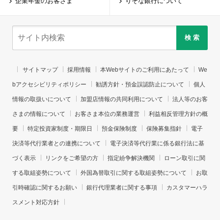
企業年金のお客さま
りそな銀行について
検 索
サイトマップ
採用情報
本Webサイトのご利用にあたって
We
bアクセシビリティポリシー
勧誘方針・預金誤認防止について
個人
情報の取扱いについて
加盟店情報の共同利用について
法人等のお客
さまの情報について
お客さま本位の業務運営
利益相反管理方針の概
要
特定投資家制度・期限日
預金保険制度
保険募集指針
電子
決済等代行業者との連携について
電子決済等代行業に係る銀行法に基
づく表示
リンクをご希望の方
指定紛争解決機関
ローン取引に関
する取組姿勢について
外国為替取引に関する取組姿勢について
お取
引時確認に関するお願い
銀行代理業者に関する事項
カスタマーハラ
スメント対応方針