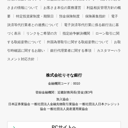
さまの情報について
お客さま本位の業務運営
利益相反管理方針の概
要
特定投資家制度・期限日
預金保険制度
保険募集指針
電子
決済等代行業者との連携について
電子決済等代行業に係る銀行法に基
づく表示
リンクをご希望の方
指定紛争解決機関
ローン取引に関
する取組姿勢について
外国為替取引に関する取組姿勢について
お取
引時確認に関するお願い
銀行代理業者に関する事項
カスタマーハラ
スメント対応方針
株式会社りそな銀行
金融機関コード :
0010
登録金融機関 :
近畿財務局長(登金)第3号
加入協会 :
日本証券業協会 一般社団法人金融先物取引業協会 一般社団法人日本クレジット
協会 一般社団法人資産運用業協会
PCサイトへ