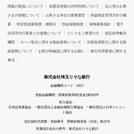
情報の取扱いについて
加盟店情報の共同利用について
法人等のお客
さまの情報について
お客さま本位の業務運営
利益相反管理方針の概
要
特定投資家制度・期限日
預金保険制度
保険募集指針
電子
決済等代行業者との連携について
リンクをご希望の方
指定紛争解決
機関
ローン取引に関する取組姿勢について
外国為替取引に関する取
組姿勢について
お取引時確認に関するお願い
銀行代理業者に関する
事項
株式会社埼玉りそな銀行
金融機関コード :
0017
登録金融機関 :
関東財務局長(登金)第593号
加入協会 :
日本証券業協会 一般社団法人金融先物取引業協会 一般社団法人日本クレジッ
ト協会
信託契約代理業 :
登録番号 関東財務局長（代信）第22号
所属信託会社の商号 :
株式会社りそな銀行