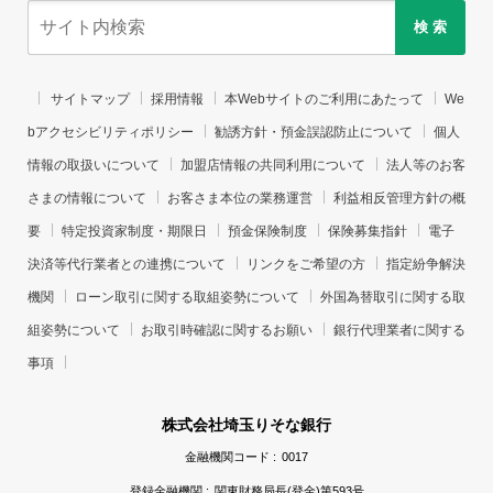
検 索
サイトマップ
採用情報
本Webサイトのご利用にあたって
We
bアクセシビリティポリシー
勧誘方針・預金誤認防止について
個人
情報の取扱いについて
加盟店情報の共同利用について
法人等のお客
さまの情報について
お客さま本位の業務運営
利益相反管理方針の概
要
特定投資家制度・期限日
預金保険制度
保険募集指針
電子
決済等代行業者との連携について
リンクをご希望の方
指定紛争解決
機関
ローン取引に関する取組姿勢について
外国為替取引に関する取
組姿勢について
お取引時確認に関するお願い
銀行代理業者に関する
事項
株式会社埼玉りそな銀行
金融機関コード :
0017
登録金融機関 :
関東財務局長(登金)第593号