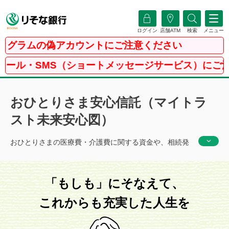
ログイン
店舗ATM
検索
メニュー
ムの偽アカウントにご注意ください
MS（ショートメッセージサービス）にご注意くださ
おひとりさま安心信託（マイトラ
スト未来安心図）
おひとりさまの医療費・介護費に関する資金や、相続発
生後の資金など、高齢者等終身サポート事業者との契約
に必要な資金を生涯にわたり管理します。これからも安
心して自分らしいシニアライフを送るために「もしもの
「もしも」にそなえて、
備え」をしておきませんか？
これからも充実した人生を