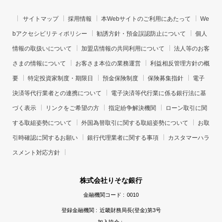
サイトマップ
採用情報
本Webサイトのご利用にあたって
We
bアクセシビリティポリシー
勧誘方針・預金誤認防止について
個人
情報の取扱いについて
加盟店情報の共同利用について
法人等のお客
さまの情報について
お客さま本位の業務運営
利益相反管理方針の概
要
特定投資家制度・期限日
預金保険制度
保険募集指針
電子
決済等代行業者との連携について
電子決済等代行業に係る銀行法に基
づく表示
リンクをご希望の方
指定紛争解決機関
ローン取引に関
する取組姿勢について
外国為替取引に関する取組姿勢について
お取
引時確認に関するお願い
銀行代理業者に関する事項
カスタマーハラ
スメント対応方針
株式会社りそな銀行
金融機関コード :
0010
登録金融機関 :
近畿財務局長(登金)第3号
加入協会 :