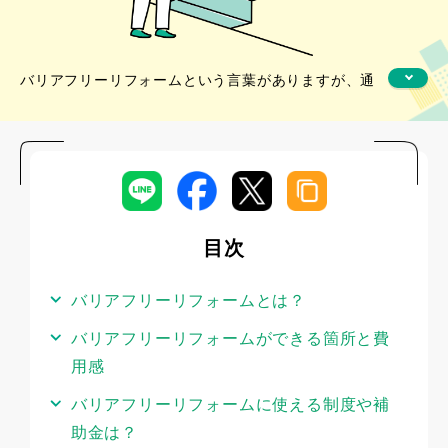
バリアフリーリフォームという言葉がありますが、通
常のリフォームとは違うのでしょうか？
バリアフリーリフォームは、暮らす方が不自由なく安
全に、快適に過ごせることを目的としたリフォームで
す。
目次
手すりを設置するといった比較的簡単なリフォームか
ら、床材や間取り、住宅設備の変更など大規模なリフ
バリアフリーリフォームとは？
ォームまで必要に応じて工事内容は変わります。
バリアフリーリフォームができる箇所と費
用感
今回は、バリアフリーリフォームの代表的な工事内容
や、気になる費用の目安を解説します。使える補助金
バリアフリーリフォームに使える制度や補
や支援制度、リフォームを進める際のポイントも紹介
助金は？
するので、参考にしてみてください。