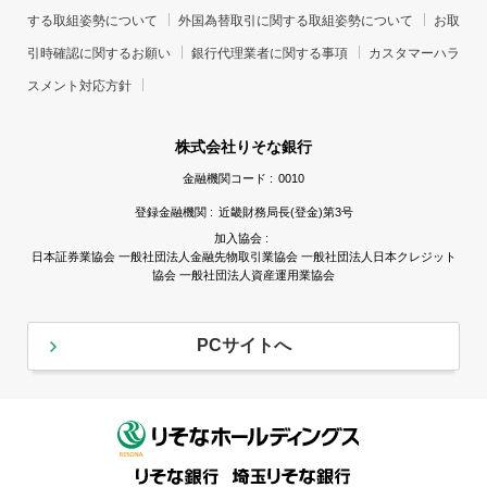
する取組姿勢について
外国為替取引に関する取組姿勢について
お取
引時確認に関するお願い
銀行代理業者に関する事項
カスタマーハラ
スメント対応方針
株式会社りそな銀行
金融機関コード :
0010
登録金融機関 :
近畿財務局長(登金)第3号
加入協会 :
日本証券業協会 一般社団法人金融先物取引業協会 一般社団法人日本クレジット
協会 一般社団法人資産運用業協会
PCサイトへ