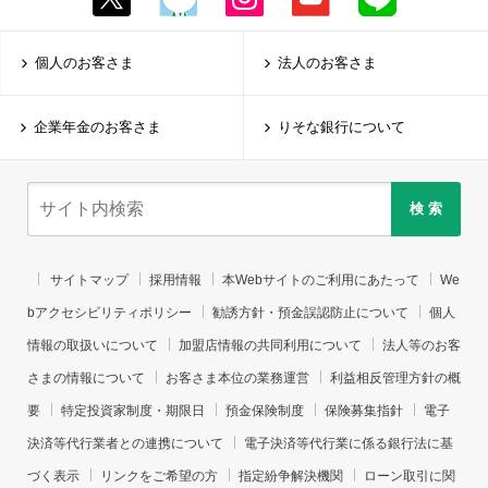
個人のお客さま
法人のお客さま
企業年金のお客さま
りそな銀行について
検 索
サイトマップ
採用情報
本Webサイトのご利用にあたって
We
bアクセシビリティポリシー
勧誘方針・預金誤認防止について
個人
情報の取扱いについて
加盟店情報の共同利用について
法人等のお客
さまの情報について
お客さま本位の業務運営
利益相反管理方針の概
要
特定投資家制度・期限日
預金保険制度
保険募集指針
電子
決済等代行業者との連携について
電子決済等代行業に係る銀行法に基
づく表示
リンクをご希望の方
指定紛争解決機関
ローン取引に関