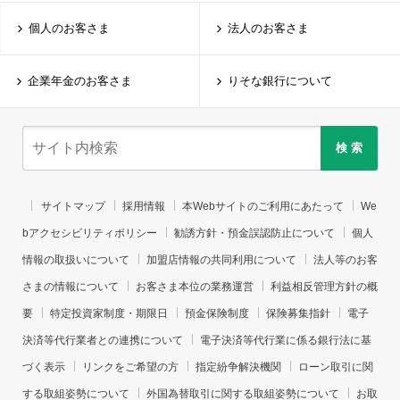
個人のお客さま
法人のお客さま
企業年金のお客さま
りそな銀行について
検 索
サイトマップ
採用情報
本Webサイトのご利用にあたって
We
bアクセシビリティポリシー
勧誘方針・預金誤認防止について
個人
情報の取扱いについて
加盟店情報の共同利用について
法人等のお客
さまの情報について
お客さま本位の業務運営
利益相反管理方針の概
要
特定投資家制度・期限日
預金保険制度
保険募集指針
電子
決済等代行業者との連携について
電子決済等代行業に係る銀行法に基
づく表示
リンクをご希望の方
指定紛争解決機関
ローン取引に関
する取組姿勢について
外国為替取引に関する取組姿勢について
お取