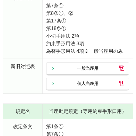
第7条①
第8条①、②
第17条①
第18条①
小切手用法 2項
約束手形用法 3項
為替手形用法 4項※一般当座用のみ
新旧対照表
一般当座用
個人当座用
規定名
当座勘定規定（専用約束手形口用）
改定条文
第1条①
第7条①