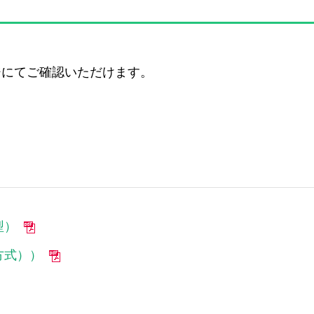
ジにてご確認いただけます。
型）
方式））