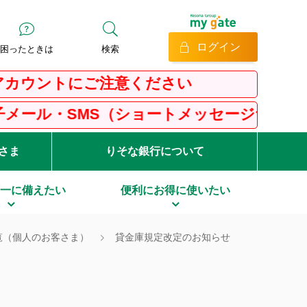
ログイン
困ったときは
検索
にご注意ください
S（ショートメッセージサービス）にご注意く
客さま
りそな銀行について
一に備えたい
便利にお得に使いたい
覧（個人のお客さま）
貸金庫規定改定のお知らせ