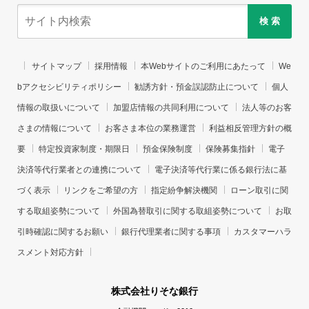
検 索
サイトマップ
採用情報
本Webサイトのご利用にあたって
We
bアクセシビリティポリシー
勧誘方針・預金誤認防止について
個人
情報の取扱いについて
加盟店情報の共同利用について
法人等のお客
さまの情報について
お客さま本位の業務運営
利益相反管理方針の概
要
特定投資家制度・期限日
預金保険制度
保険募集指針
電子
決済等代行業者との連携について
電子決済等代行業に係る銀行法に基
づく表示
リンクをご希望の方
指定紛争解決機関
ローン取引に関
する取組姿勢について
外国為替取引に関する取組姿勢について
お取
引時確認に関するお願い
銀行代理業者に関する事項
カスタマーハラ
スメント対応方針
株式会社りそな銀行