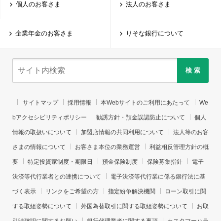
個人のお客さま
法人のお客さま
企業年金のお客さま
りそな銀行について
検 索
サイトマップ
採用情報
本Webサイトのご利用にあたって
We
bアクセシビリティポリシー
勧誘方針・預金誤認防止について
個人
情報の取扱いについて
加盟店情報の共同利用について
法人等のお客
さまの情報について
お客さま本位の業務運営
利益相反管理方針の概
要
特定投資家制度・期限日
預金保険制度
保険募集指針
電子
決済等代行業者との連携について
電子決済等代行業に係る銀行法に基
づく表示
リンクをご希望の方
指定紛争解決機関
ローン取引に関
する取組姿勢について
外国為替取引に関する取組姿勢について
お取
引時確認に関するお願い
銀行代理業者に関する事項
カスタマーハラ