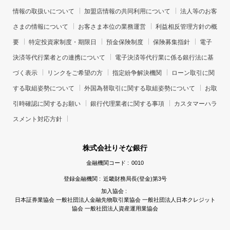
情報の取扱いについて
加盟店情報の共同利用について
法人等のお客
さまの情報について
お客さま本位の業務運営
利益相反管理方針の概
要
特定投資家制度・期限日
預金保険制度
保険募集指針
電子
決済等代行業者との連携について
電子決済等代行業に係る銀行法に基
づく表示
リンクをご希望の方
指定紛争解決機関
ローン取引に関
する取組姿勢について
外国為替取引に関する取組姿勢について
お取
引時確認に関するお願い
銀行代理業者に関する事項
カスタマーハラ
スメント対応方針
株式会社りそな銀行
金融機関コード :
0010
登録金融機関 :
近畿財務局長(登金)第3号
加入協会 :
日本証券業協会 一般社団法人金融先物取引業協会 一般社団法人日本クレジット
協会 一般社団法人資産運用業協会