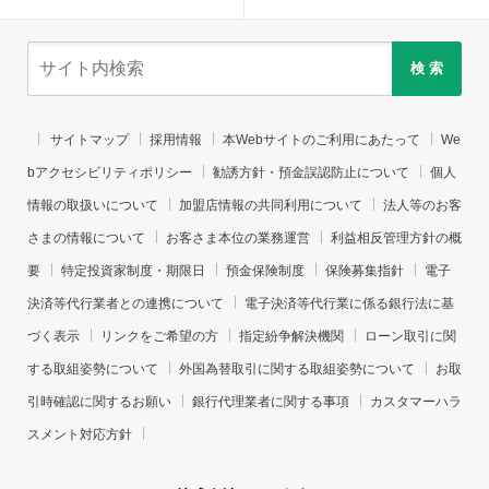
検 索
サイトマップ
採用情報
本Webサイトのご利用にあたって
We
bアクセシビリティポリシー
勧誘方針・預金誤認防止について
個人
情報の取扱いについて
加盟店情報の共同利用について
法人等のお客
さまの情報について
お客さま本位の業務運営
利益相反管理方針の概
要
特定投資家制度・期限日
預金保険制度
保険募集指針
電子
決済等代行業者との連携について
電子決済等代行業に係る銀行法に基
づく表示
リンクをご希望の方
指定紛争解決機関
ローン取引に関
する取組姿勢について
外国為替取引に関する取組姿勢について
お取
引時確認に関するお願い
銀行代理業者に関する事項
カスタマーハラ
スメント対応方針