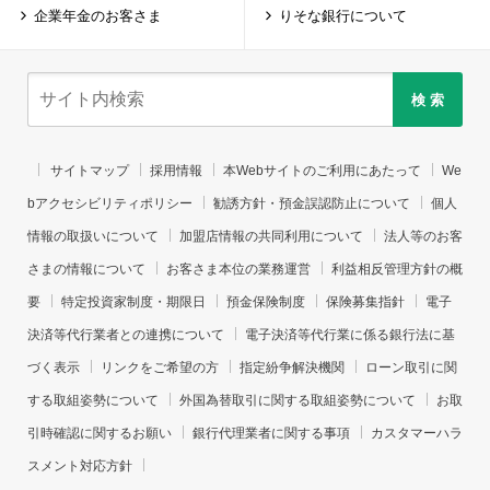
企業年金のお客さま
りそな銀行について
検 索
サイトマップ
採用情報
本Webサイトのご利用にあたって
We
bアクセシビリティポリシー
勧誘方針・預金誤認防止について
個人
情報の取扱いについて
加盟店情報の共同利用について
法人等のお客
さまの情報について
お客さま本位の業務運営
利益相反管理方針の概
要
特定投資家制度・期限日
預金保険制度
保険募集指針
電子
決済等代行業者との連携について
電子決済等代行業に係る銀行法に基
づく表示
リンクをご希望の方
指定紛争解決機関
ローン取引に関
する取組姿勢について
外国為替取引に関する取組姿勢について
お取
引時確認に関するお願い
銀行代理業者に関する事項
カスタマーハラ
スメント対応方針