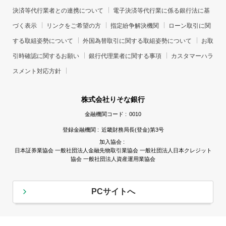
決済等代行業者との連携について
電子決済等代行業に係る銀行法に基
づく表示
リンクをご希望の方
指定紛争解決機関
ローン取引に関
する取組姿勢について
外国為替取引に関する取組姿勢について
お取
引時確認に関するお願い
銀行代理業者に関する事項
カスタマーハラ
スメント対応方針
株式会社りそな銀行
金融機関コード :
0010
登録金融機関 :
近畿財務局長(登金)第3号
加入協会 :
日本証券業協会 一般社団法人金融先物取引業協会 一般社団法人日本クレジット
協会 一般社団法人資産運用業協会
PCサイトへ