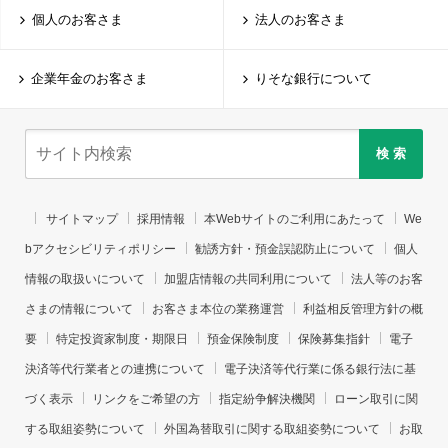
個人のお客さま
法人のお客さま
企業年金のお客さま
りそな銀行について
検 索
サイトマップ
採用情報
本Webサイトのご利用にあたって
We
bアクセシビリティポリシー
勧誘方針・預金誤認防止について
個人
情報の取扱いについて
加盟店情報の共同利用について
法人等のお客
さまの情報について
お客さま本位の業務運営
利益相反管理方針の概
要
特定投資家制度・期限日
預金保険制度
保険募集指針
電子
決済等代行業者との連携について
電子決済等代行業に係る銀行法に基
づく表示
リンクをご希望の方
指定紛争解決機関
ローン取引に関
する取組姿勢について
外国為替取引に関する取組姿勢について
お取