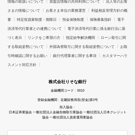
情報の取扱いについて
加盟店情報の共同利用について
法人等のお客
さまの情報について
お客さま本位の業務運営
利益相反管理方針の概
要
特定投資家制度・期限日
預金保険制度
保険募集指針
電子
決済等代行業者との連携について
電子決済等代行業に係る銀行法に基
づく表示
リンクをご希望の方
指定紛争解決機関
ローン取引に関
する取組姿勢について
外国為替取引に関する取組姿勢について
お取
引時確認に関するお願い
銀行代理業者に関する事項
カスタマーハラ
スメント対応方針
株式会社りそな銀行
金融機関コード :
0010
登録金融機関 :
近畿財務局長(登金)第3号
加入協会 :
日本証券業協会 一般社団法人金融先物取引業協会 一般社団法人日本クレジット
協会 一般社団法人資産運用業協会