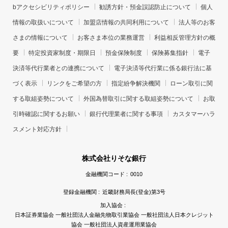
bアクセシビリティポリシー
勧誘方針・預金誤認防止について
個人
情報の取扱いについて
加盟店情報の共同利用について
法人等のお客
さまの情報について
お客さま本位の業務運営
利益相反管理方針の概
要
特定投資家制度・期限日
預金保険制度
保険募集指針
電子
決済等代行業者との連携について
電子決済等代行業に係る銀行法に基
づく表示
リンクをご希望の方
指定紛争解決機関
ローン取引に関
する取組姿勢について
外国為替取引に関する取組姿勢について
お取
引時確認に関するお願い
銀行代理業者に関する事項
カスタマーハラ
スメント対応方針
株式会社りそな銀行
金融機関コード :
0010
登録金融機関 :
近畿財務局長(登金)第3号
加入協会 :
日本証券業協会 一般社団法人金融先物取引業協会 一般社団法人日本クレジット
協会 一般社団法人資産運用業協会