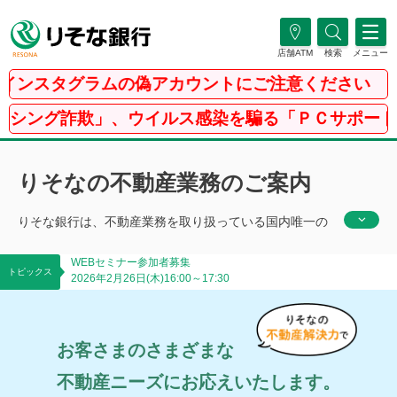
店舗ATM
検索
メニュー
ンスタグラムの偽アカウントにご注意ください
グ詐欺」、ウイルス感染を騙る「ＰＣサポート詐欺」
りそなの不動産業務のご案内
りそな銀行は、不動産業務を取り扱っている国内唯一の
商業銀行です。本邦最大の信託併営リテールバンキング
WEBセミナー参加者募集
グループとしての豊富なネットワークを活用し、幅広い
トピックス
2026年2月26日(木)16:00～17:30
お客さまのニーズにお応えいたします。
お客さまのさまざまな
不動産ニーズにお応えいたします。