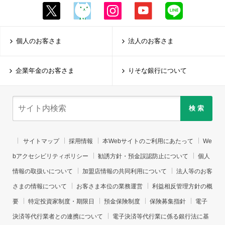
個人のお客さま
法人のお客さま
企業年金のお客さま
りそな銀行について
検 索
サイトマップ
採用情報
本Webサイトのご利用にあたって
We
bアクセシビリティポリシー
勧誘方針・預金誤認防止について
個人
情報の取扱いについて
加盟店情報の共同利用について
法人等のお客
さまの情報について
お客さま本位の業務運営
利益相反管理方針の概
要
特定投資家制度・期限日
預金保険制度
保険募集指針
電子
決済等代行業者との連携について
電子決済等代行業に係る銀行法に基