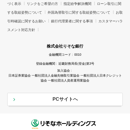
づく表示
リンクをご希望の方
指定紛争解決機関
ローン取引に関
する取組姿勢について
外国為替取引に関する取組姿勢について
お取
引時確認に関するお願い
銀行代理業者に関する事項
カスタマーハラ
スメント対応方針
株式会社りそな銀行
金融機関コード :
0010
登録金融機関 :
近畿財務局長(登金)第3号
加入協会 :
日本証券業協会 一般社団法人金融先物取引業協会 一般社団法人日本クレジット
協会 一般社団法人資産運用業協会
PCサイトへ