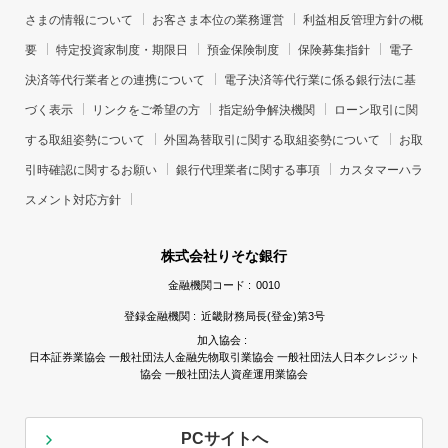
さまの情報について
お客さま本位の業務運営
利益相反管理方針の概
要
特定投資家制度・期限日
預金保険制度
保険募集指針
電子
決済等代行業者との連携について
電子決済等代行業に係る銀行法に基
づく表示
リンクをご希望の方
指定紛争解決機関
ローン取引に関
する取組姿勢について
外国為替取引に関する取組姿勢について
お取
引時確認に関するお願い
銀行代理業者に関する事項
カスタマーハラ
スメント対応方針
株式会社りそな銀行
金融機関コード :
0010
登録金融機関 :
近畿財務局長(登金)第3号
加入協会 :
日本証券業協会 一般社団法人金融先物取引業協会 一般社団法人日本クレジット
協会 一般社団法人資産運用業協会
PCサイトへ